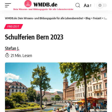
Aa
WMDB.de: Dein Wissens- und Bildungsguide für alle Lebensbereiche!
>
Blog
>
Freizeit
>
Schulferien Bern 2023
FREIZEIT
Schulferien Bern 2023
Stefan J.
21 Min. Lesen