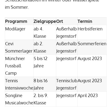
im Sommer.
Programm
Zielgruppe
Ort
Termin
Modilager
ab 4.
Außerhalb
Herbstferien
Klasse
Jegenstorf
Cevi
ab 2.
Außerhalb
Sommerferien
Sommerlager
Klasse
Jegenstorf
Münchner
5 bis 12
Jegenstorf
August 2023
Fussball
Jahre
Camp
Tennis
8 bis 16
Tennisclub
August 2023
Intensivwoche
Jahre
Jegenstorf
Songline
2. bis 9.
Jegenstorf
April 2023
Musicalwoche
Klasse