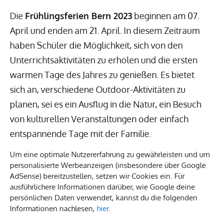
Die
Frühlingsferien Bern 2023
beginnen am 07.
April und enden am 21. April. In diesem Zeitraum
haben Schüler die Möglichkeit, sich von den
Unterrichtsaktivitäten zu erholen und die ersten
warmen Tage des Jahres zu genießen. Es bietet
sich an, verschiedene Outdoor-Aktivitäten zu
planen, sei es ein Ausflug in die Natur, ein Besuch
von kulturellen Veranstaltungen oder einfach
entspannende Tage mit der Familie.
Um eine optimale Nutzererfahrung zu gewährleisten und um
Die Frühlingsferien sind nicht nur eine Gelegenheit
personalisierte Werbeanzeigen (insbesondere über Google
zum Entspannen, sondern auch ideal für einen
AdSense) bereitzustellen, setzen wir Cookies ein. Für
ausführlichere Informationen darüber, wie Google deine
kurzen Familienurlaub. Beliebte Aktivitäten in
persönlichen Daten verwendet, kannst du die folgenden
dieser Zeit umfassen:
Informationen nachlesen,
hier
.