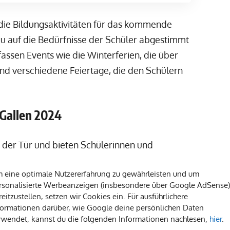
 die Bildungsaktivitäten für das kommende
nau auf die Bedürfnisse der Schüler abgestimmt
ssen Events wie die Winterferien, die über
und verschiedene Feiertage, die den Schülern
. Gallen 2024
r der Tür und bieten Schülerinnen und
alltag. Diese festgelegten Zeiten, in denen
 eine optimale Nutzererfahrung zu gewährleisten und um
n, haben einen signifikanten Einfluss auf die
rsonalisierte Werbeanzeigen (insbesondere über Google AdSense)
. Der
Schulferienplan St. Gallen 2024
zeigt,
reitzustellen, setzen wir Cookies ein. Für ausführlichere
en Schulen leicht unterscheiden können.
formationen darüber, wie Google deine persönlichen Daten
rwendet, kannst du die folgenden Informationen nachlesen,
hier
.