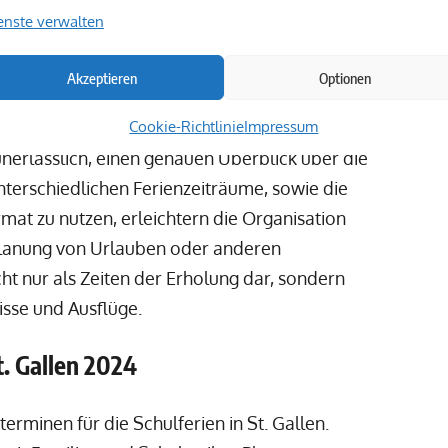
 akademische Entlastung hinaus. Kulturelle
enste verwalten
nflussen den Schulferienkalender direkt.
 von Dezember bis Anfang Januar erstrecken,
Akzeptieren
Optionen
Cookie-Richtlinie
Impressum
s unerlässlich, einen genauen Überblick über die
nterschiedlichen Ferienzeiträume, sowie die
rmat zu nutzen, erleichtern die Organisation
 Planung von Urlauben oder anderen
icht nur als Zeiten der Erholung dar, sondern
isse und Ausflüge.
t. Gallen 2024
terminen für die Schulferien in St. Gallen.