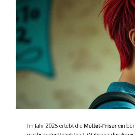
Im Jahr 2025 erlebt die
Mullet-Frisur
ein be
wachsender Beliebtheit. Während der ikonis