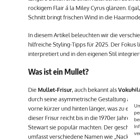
rockigem Flair á la Miley Cyrus glänzen. Egal
Schnitt bringt frischen Wind in die Haarmod
In diesem Artikel beleuchten wir die versch
hilfreiche Styling-Tipps für 2025. Der Fokus
interpretiert und in den eigenen Stil integrier
Was ist ein Mullet?
Die
Mullet-Frisur
, auch bekannt als
Vokuhil
durch seine asymmetrische Gestaltung ausze
Um
vorne kürzer und hinten länger, was zu ein
pe
dieser Frisur reicht bis in die 1970er Jahre 
be
In
Stewart sie populär machten. Der geschicht
ve
umfasst verschiedene Namen wie „Nackentap