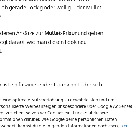
, ob gerade, lockig oder wellig – der Mullet-
e.
iedenen Ansätze zur
Mullet-Frisur
und geben
 liegt darauf, wie man diesen Look neu
t.
a
, ist ein faszinierender Haarschnitt, der sich
ichnet. Bei diesem Haarschnitt sind die Haare
 eine optimale Nutzererfahrung zu gewährleisten und um
em markanten Gegensatz führt. Der Ursprung
rsonalisierte Werbeanzeigen (insbesondere über Google AdSense)
zurück, als Rockstars wie David Bowie und Rod
reitzustellen, setzen wir Cookies ein. Für ausführlichere
formationen darüber, wie Google deine persönlichen Daten
liche Hintergrund des
Vokuhila
ist reich und
rwendet, kannst du die folgenden Informationen nachlesen,
hier
.
ete“ oder „Nackenspoiler“, die in den 1980er