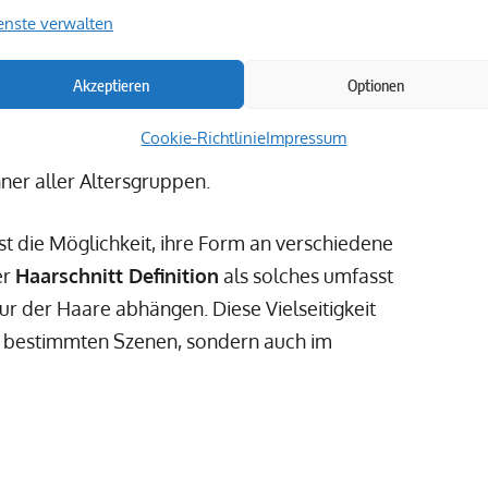
enste verwalten
ck in der modernen Popkultur, getragen von
Akzeptieren
Optionen
Lipa. Die moderne Interpretation des
Cookie-Richtlinie
Impressum
sur hat sich als ausgesprochen vielseitig
ner aller Altersgruppen.
st die Möglichkeit, ihre Form an verschiedene
er
Haarschnitt Definition
als solches umfasst
ur der Haare abhängen. Diese Vielseitigkeit
 in bestimmten Szenen, sondern auch im