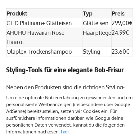
Produkt
Typ
Preis
GHD Platinum+ Glätteisen
Glätteisen
299,00€
AHUHU Hawaiian Rose
Haarpflege
24,99€
Haaröl
Olaplex Trockenshampoo
Styling
23,60€
Styling-Tools für eine elegante Bob-Frisur
Neben den Produkten sind die richtigen Styling-
Tools entscheidend. Folgende Tools sind
Um eine optimale Nutzererfahrung zu gewährleisten und um
personalisierte Werbeanzeigen (insbesondere über Google
besonders effektiv, um variantenreiche Bob-Looks
AdSense) bereitzustellen, setzen wir Cookies ein. Für
zu kreieren:
ausführlichere Informationen darüber, wie Google deine
persönlichen Daten verwendet, kannst du die folgenden
Informationen nachlesen,
hier
.
Glätteisen
– für den Sleek Bob am Montag