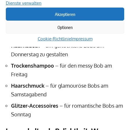
Dienste verwalten
Lockenstab
– für lockeren Beach Bob am
Dienstag
Akzeptieren
Textur-Spray
– für einen voluminösen Bob am
Optionen
Mittwoch
Cookie-Richtlinie
Impressum
Haarnadeln
– um geflochtene Bobs am
Donnerstag zu gestalten
Trockenshampoo
– für den messy Bob am
Freitag
Haarschmuck
– für glamouröse Bobs am
Samstagabend
Glitzer-Accessoires
– für romantische Bobs am
Sonntag