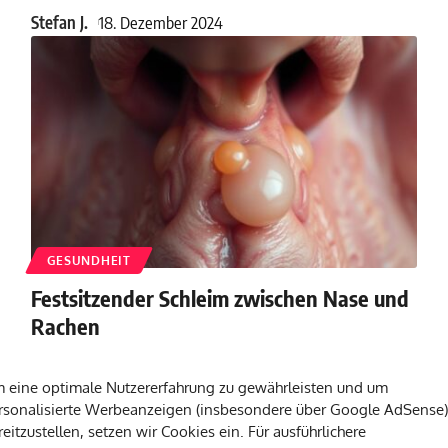
Stefan J.
18. Dezember 2024
GESUNDHEIT
Festsitzender Schleim zwischen Nase und
Rachen
Effektive Tipps zur Beseitigung von festsitzendem Schleim
zwischen Nase und Rachen. Entdecken
…
 eine optimale Nutzererfahrung zu gewährleisten und um
rsonalisierte Werbeanzeigen (insbesondere über Google AdSense)
Stefan J.
18. Dezember 2024
reitzustellen, setzen wir Cookies ein. Für ausführlichere