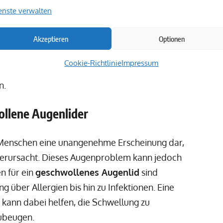
g erfordert. Besonders häufig bemerken
enste verwalten
 auf lokale Ursachen, wie Verletzungen oder
Akzeptieren
Optionen
tscheidend, die auslösenden Faktoren zu
ichkeiten in Betracht zu ziehen. In den
Cookie-Richtlinie
Impressum
igsten Ursachen, Symptomatiken und
n.
ollene Augenlider
e Menschen eine unangenehme Erscheinung dar,
verursacht. Dieses Augenproblem kann jedoch
n für ein
geschwollenes Augenlid
sind
ng über Allergien bis hin zu Infektionen. Eine
kann dabei helfen, die Schwellung zu
ubeugen.