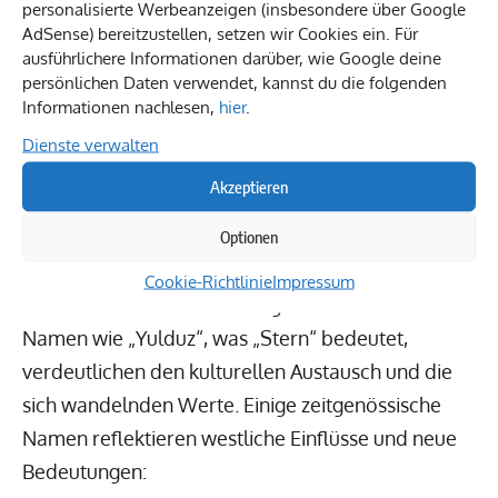
personalisierte Werbeanzeigen (insbesondere über Google
afghanische und altpersische Wurzeln.
AdSense) bereitzustellen, setzen wir Cookies ein. Für
ausführlichere Informationen darüber, wie Google deine
persönlichen Daten verwendet, kannst du die folgenden
Interessant:
Beliebte Japanische
Informationen nachlesen,
hier
.
Mädchennamen & Bedeutungen
Dienste verwalten
Akzeptieren
Moderne Interpretationen und Einflüsse
Optionen
In den letzten Jahren zeigen sich vielfältige
Cookie-Richtlinie
Impressum
moderne Einflüsse in den afghanischen Namen.
Namen wie „Yulduz“, was „Stern“ bedeutet,
verdeutlichen den kulturellen Austausch und die
sich wandelnden Werte. Einige zeitgenössische
Namen reflektieren westliche Einflüsse und neue
Bedeutungen: