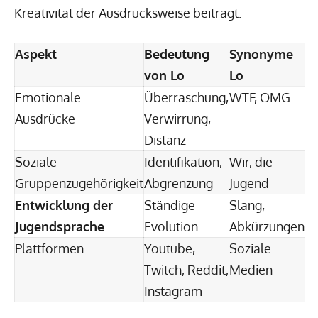
Kreativität der Ausdrucksweise beiträgt.
Aspekt
Bedeutung
Synonyme
von Lo
Lo
Emotionale
Überraschung,
WTF, OMG
Ausdrücke
Verwirrung,
Distanz
Soziale
Identifikation,
Wir, die
Gruppenzugehörigkeit
Abgrenzung
Jugend
Entwicklung der
Ständige
Slang,
Jugendsprache
Evolution
Abkürzungen
Plattformen
Youtube,
Soziale
Twitch, Reddit,
Medien
Instagram