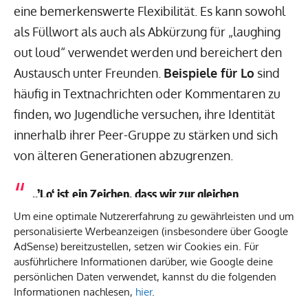
eine bemerkenswerte Flexibilität. Es kann sowohl
als Füllwort als auch als Abkürzung für „laughing
out loud“ verwendet werden und bereichert den
Austausch unter Freunden.
Beispiele für Lo
sind
häufig in Textnachrichten oder Kommentaren zu
finden, wo Jugendliche versuchen, ihre Identität
innerhalb ihrer Peer-Gruppe zu stärken und sich
von älteren Generationen abzugrenzen.
„’Lo‘ ist ein Zeichen, dass wir zur gleichen
Generation gehören und uns gegenseitig
Um eine optimale Nutzererfahrung zu gewährleisten und um
verstehen.“
personalisierte Werbeanzeigen (insbesondere über Google
AdSense) bereitzustellen, setzen wir Cookies ein. Für
ausführlichere Informationen darüber, wie Google deine
Die
Bedeutung erläutert Lo
nicht nur als
persönlichen Daten verwendet, kannst du die folgenden
Ausdrucksmittel, sondern auch als ein wichtiges
Informationen nachlesen,
hier
.