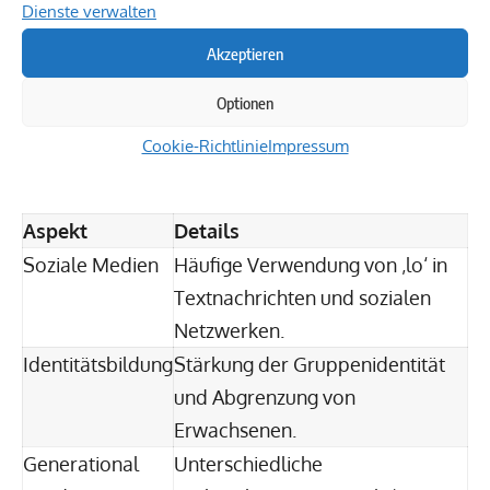
Werkzeug zur Identitätsbildung. Es wird genutzt,
Dienste verwalten
um eine informelle und coole Ausdrucksweise zu
Akzeptieren
betonen. Die Anwendung von ‚lo‘ trägt zur
Stabilisierung des sozialen Miteinanders bei und
Optionen
zeigt, wie sich die Jugendsprache ständig
Cookie-Richtlinie
Impressum
weiterentwickelt.
Aspekt
Details
Soziale Medien
Häufige Verwendung von ‚lo‘ in
Textnachrichten und sozialen
Netzwerken.
Identitätsbildung
Stärkung der Gruppenidentität
und Abgrenzung von
Erwachsenen.
Generational
Unterschiedliche