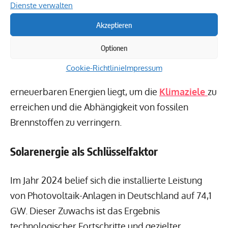
Dienste verwalten
Die Transformation hin zu nachhaltigen
Akzeptieren
Energiequellen spielt eine entscheidende Rolle in
der Energiepolitik Deutschlands. Im Jahr 2025 wird
Optionen
die Solarenergie eine Schlüsselfunktion
Cookie-Richtlinie
Impressum
einnehmen, während der Fokus zunehmend auf
erneuerbaren Energien liegt, um die
Klimaziele
zu
erreichen und die Abhängigkeit von fossilen
Brennstoffen zu verringern.
Solarenergie als Schlüsselfaktor
Im Jahr 2024 belief sich die installierte Leistung
von Photovoltaik-Anlagen in Deutschland auf 74,1
GW. Dieser Zuwachs ist das Ergebnis
technologischer Fortschritte und gezielter