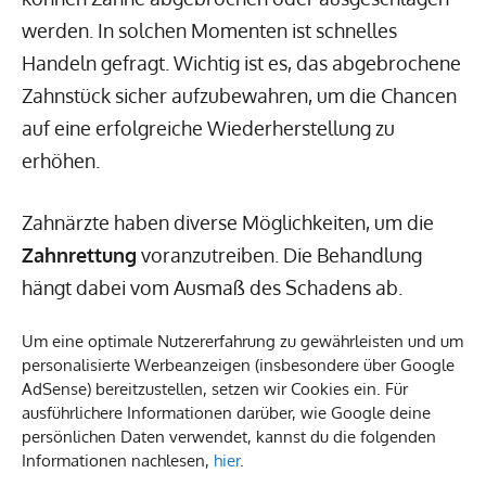
werden. In solchen Momenten ist schnelles
Handeln gefragt. Wichtig ist es, das abgebrochene
Zahnstück sicher aufzubewahren, um die Chancen
auf eine erfolgreiche Wiederherstellung zu
erhöhen.
Zahnärzte haben diverse Möglichkeiten, um die
Zahnrettung
voranzutreiben. Die Behandlung
hängt dabei vom Ausmaß des Schadens ab.
Abgebrochene Schneidezähne können häufig
Um eine optimale Nutzererfahrung zu gewährleisten und um
innerhalb von 20 Minuten mit Komposit repariert
personalisierte Werbeanzeigen (insbesondere über Google
werden. Bei tiefergehenden
Zahnschäden
AdSense) bereitzustellen, setzen wir Cookies ein. Für
ausführlichere Informationen darüber, wie Google deine
könnten keramische Inlays oder
persönlichen Daten verwendet, kannst du die folgenden
Kunststofffüllungen erforderlich sein. Ein
Notfall
Informationen nachlesen,
hier
.
Zahnarzt
sollte so schnell wie möglich aufgesucht