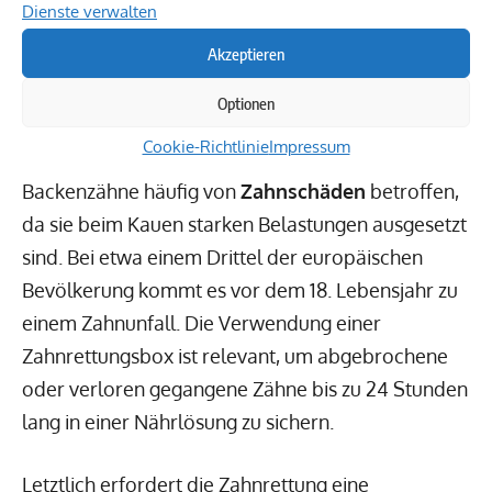
Dienste verwalten
werden, insbesondere bei starken
Akzeptieren
Zahnschmerzen
, die auf eingeklemmte Nerven
oder andere Komplikationen hinweisen könnten.
Optionen
Cookie-Richtlinie
Impressum
Im Alltag sind besonders die vorderen
Backenzähne häufig von
Zahnschäden
betroffen,
da sie beim Kauen starken Belastungen ausgesetzt
sind. Bei etwa einem Drittel der europäischen
Bevölkerung kommt es vor dem 18. Lebensjahr zu
einem Zahnunfall. Die Verwendung einer
Zahnrettungsbox ist relevant, um abgebrochene
oder verloren gegangene Zähne bis zu 24 Stunden
lang in einer Nährlösung zu sichern.
Letztlich erfordert die Zahnrettung eine