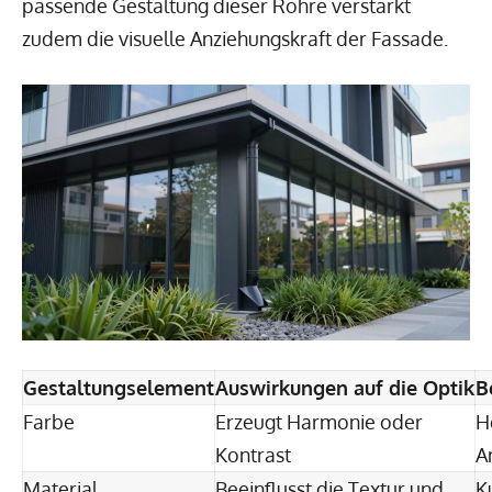
passende Gestaltung dieser Rohre verstärkt
zudem die visuelle Anziehungskraft der Fassade.
Gestaltungselement
Auswirkungen auf die Optik
B
Farbe
Erzeugt Harmonie oder
H
Kontrast
A
Material
Beeinflusst die Textur und
K