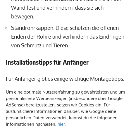
Wand fest und verhindern, dass sie sich
bewegen.
Standrohrkappen: Diese schützen die offenen
Enden der Rohre und verhindern das Eindringen
von Schmutz und Tieren.
Installationstipps für Anfänger
Für Anfänger gibt es einige wichtige Montagetipps,
die beim Einbau von Fallrohren zu beachten sind:
Um eine optimale Nutzererfahrung zu gewährleisten und um
personalisierte Werbeanzeigen (insbesondere über Google
Vorbereitung ist alles: Stellen Sie sicher, dass
AdSense) bereitzustellen, setzen wir Cookies ein. Für
ausführlichere Informationen darüber, wie Google deine
alle benötigten Materialien und Werkzeuge
persönlichen Daten verwendet, kannst du die folgenden
vorhanden sind.
Informationen nachlesen,
hier
.