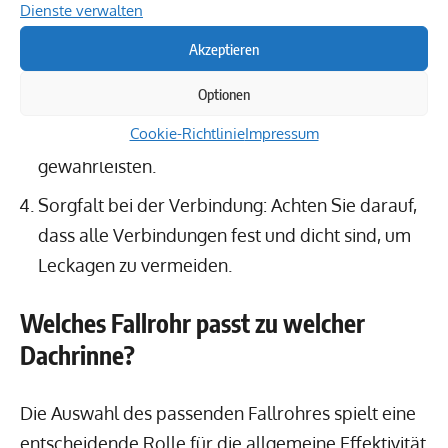
Messungen vornehmen: Planen Sie die genauen
Dienste verwalten
Längen der Rohre, um Übermaß zu vermeiden.
Akzeptieren
Das richtige Gefälle: Sorgen Sie dafür, dass das
Optionen
Fallrohr mit einem leichten Gefälle installiert
Cookie-Richtlinie
Impressum
wird, um einen optimalen Wasserfluss zu
gewährleisten.
Sorgfalt bei der Verbindung: Achten Sie darauf,
dass alle Verbindungen fest und dicht sind, um
Leckagen zu vermeiden.
Welches Fallrohr passt zu welcher
Dachrinne?
Die Auswahl des passenden Fallrohres spielt eine
entscheidende Rolle für die allgemeine Effektivität