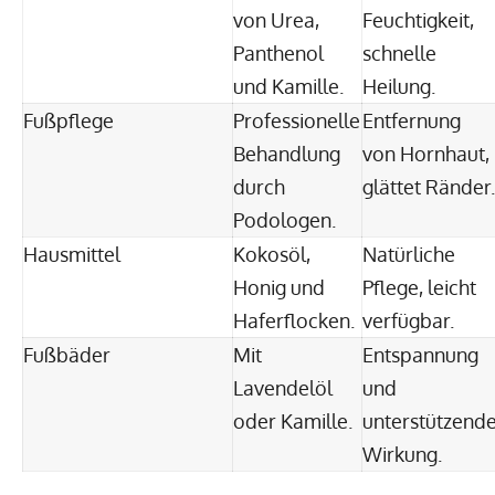
von Urea,
Feuchtigkeit,
Panthenol
schnelle
und Kamille.
Heilung.
Fußpflege
Professionelle
Entfernung
Behandlung
von Hornhaut,
durch
glättet Ränder.
Podologen.
Hausmittel
Kokosöl,
Natürliche
Honig und
Pflege, leicht
Haferflocken.
verfügbar.
Fußbäder
Mit
Entspannung
Lavendelöl
und
oder Kamille.
unterstützend
Wirkung.