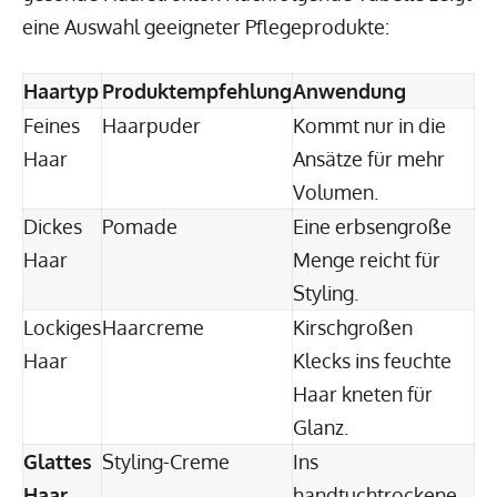
eine Auswahl geeigneter Pflegeprodukte:
Haartyp
Produktempfehlung
Anwendung
Feines
Haarpuder
Kommt nur in die
Haar
Ansätze für mehr
Volumen.
Dickes
Pomade
Eine erbsengroße
Haar
Menge reicht für
Styling.
Lockiges
Haarcreme
Kirschgroßen
Haar
Klecks ins feuchte
Haar kneten für
Glanz.
Glattes
Styling-Creme
Ins
Haar
handtuchtrockene