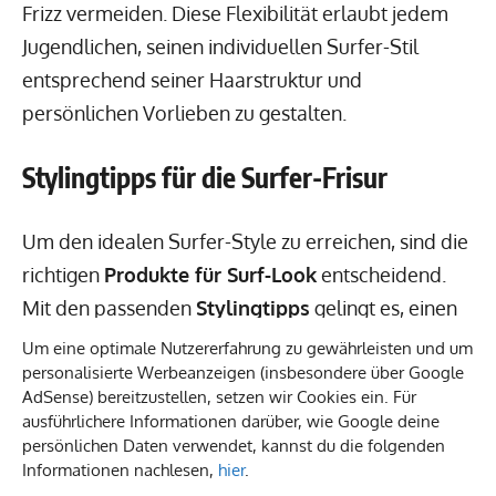
Frizz vermeiden. Diese Flexibilität erlaubt jedem
Jugendlichen, seinen individuellen Surfer-Stil
entsprechend seiner Haarstruktur und
persönlichen Vorlieben zu gestalten.
Stylingtipps für die Surfer-Frisur
Um den idealen Surfer-Style zu erreichen, sind die
richtigen
Produkte für Surf-Look
entscheidend.
Mit den passenden
Stylingtipps
gelingt es, einen
natürlichen Beach-Effekt zu erzielen, der die Haare
Um eine optimale Nutzererfahrung zu gewährleisten und um
personalisierte Werbeanzeigen (insbesondere über Google
lebendig und dynamisch erscheinen lässt. Ein
AdSense) bereitzustellen, setzen wir Cookies ein. Für
solider Ansatz zur Haarpflege stellt sicher, dass
ausführlichere Informationen darüber, wie Google deine
der Look immer frisch und ansprechend bleibt.
persönlichen Daten verwendet, kannst du die folgenden
Informationen nachlesen,
hier
.