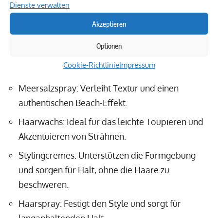
Produkte für den perfekten Look
Dienste verwalten
Akzeptieren
Die Wahl der richtigen Produkte ist unerlässlich für
das
Hairstyling für coole Jungs.
Zu den
Optionen
empfehlenswerten Produkten gehören:
Cookie-Richtlinie
Impressum
Meersalzspray: Verleiht Textur und einen
authentischen Beach-Effekt.
Haarwachs: Ideal für das leichte Toupieren und
Akzentuieren von Strähnen.
Stylingcremes: Unterstützen die Formgebung
und sorgen für Halt, ohne die Haare zu
beschweren.
Haarspray: Festigt den Style und sorgt für
langanhaltenden Halt.