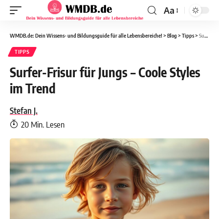
Aa
WMDB.de: Dein Wissens- und Bildungsguide für alle Lebensbereiche!
>
Blog
>
Tipps
>
Surfer-Frisur für Jungs – Coole Styles im Trend
TIPPS
Surfer-Frisur für Jungs – Coole Styles
im Trend
Stefan J.
20 Min. Lesen