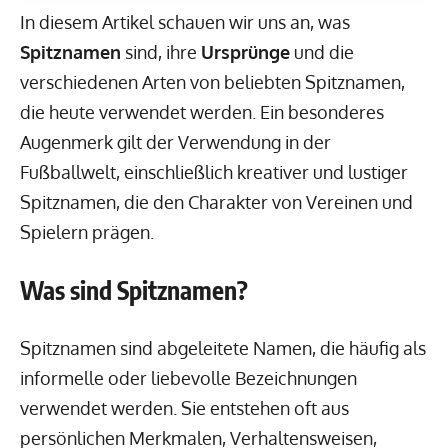
In diesem Artikel schauen wir uns an, was
Spitznamen
sind, ihre
Ursprünge
und die
verschiedenen Arten von beliebten Spitznamen,
die heute verwendet werden. Ein besonderes
Augenmerk gilt der Verwendung in der
Fußballwelt, einschließlich kreativer und lustiger
Spitznamen, die den Charakter von Vereinen und
Spielern prägen.
Was sind Spitznamen?
Spitznamen sind abgeleitete Namen, die häufig als
informelle oder liebevolle Bezeichnungen
verwendet werden. Sie entstehen oft aus
persönlichen Merkmalen, Verhaltensweisen,