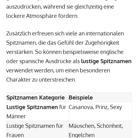
auszudrücken, während sie gleichzeitig eine
lockere Atmosphäre fördern.
Zusätzlich erfreuen sich viele an internationalen
Spitznamen, die das Gefühl der Zugehörigkeit
verstärken. So können beispielsweise englische
oder spanische Ausdrücke als
lustige Spitznamen
verwendet werden, um einen besonderen
Charakter zu unterstreichen.
Spitznamen Kategorie
Beispiele
Lustige Spitznamen
für
Casanova, Prinz, Sexy
Männer
Lustige Spitznamen für
Mäuschen, Schönheit,
Frauen
Engelchen