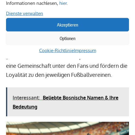
Ereignisse. Während der Weltmeisterschaft 1990
Informationen nachlesen,
hier
.
in Italien wurde „Notti Magiche“ eines der
Dienste verwalten
bekanntesten Mottos, obwohl das Turnier für die
Akzeptieren
meisten enttäuschend endete. Zudem wurde das
deutsche Team während des Spiels gegen
Optionen
Brasilien 2014 für den historischen 7:1-Sieg als
Cookie-Richtlinie
Impressum
„Mineirazo“ bekannt. Solche Spitznamen schaffen
eine Gemeinschaft unter den Fans und fördern die
Loyalität zu den jeweiligen Fußballvereinen.
Interessant:
Beliebte Bosnische Namen & Ihre
Bedeutung