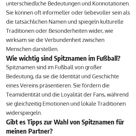
unterschiedliche Bedeutungen und Konnotationen.
Sie können oft informeller oder liebevoller sein als
die tatsächlichen Namen und spiegeln kulturelle
Traditionen oder Besonderheiten wider, wie
wirksam sie die Verbundenheit zwischen
Menschen darstellen.
Wie wichtig sind Spitznamen im Fußball?
Spitznamen sind im Fußball von großer
Bedeutung, da sie die Identität und Geschichte
eines Vereins präsentieren. Sie fördern die
Teamidentität und die Loyalität der Fans, während
sie gleichzeitig Emotionen und lokale Traditionen
widerspiegeln.
Gibt es Tipps zur Wahl von Spitznamen für
meinen Partner?