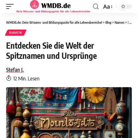
Aa
WMDB.de: Dein Wissens- und Bildungsguide für alle Lebensbereiche!
>
Blog
>
Namen
>
Entdecken Sie die Welt der Spitznamen und Ursprünge
NAMEN
Entdecken Sie die Welt der
Spitznamen und Ursprünge
Stefan J.
12 Min. Lesen