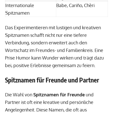
Internationale
Babe, Cariño, Chèri
Spitznamen
Das Experimentieren mit lustigen und kreativen
Spitznamen schafft nicht nur eine tiefere
Verbindung, sondern erweitert auch den
Wortschatz im Freundes- und Familienkreis. Eine
Prise Humor kann Wunder wirken und trägt dazu
bei, positive Erlebnisse gemeinsam zu feiern.
Spitznamen für Freunde und Partner
Die Wahl von
Spitznamen für Freunde
und
Partner ist oft eine kreative und persönliche
Angelegenheit. Diese Namen, die oft aus