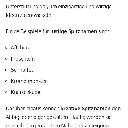
Unterstützung dar, um einzigartige und witzige
Ideen zu entwickeln.
Einige Beispiele für
lustige Spitznamen
sind:
Äffchen
Fröschlein
Schnuffel
Krümelmonster
Knutschkugel
Darüber hinaus können
kreative Spitznamen
den
Alltag lebendiger gestalten. Häufig werden sie
gewählt, um jemandem Nähe und Zuneigung