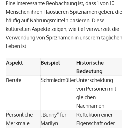
Eine interessante Beobachtung ist, dass 1 von 10
Menschen ihren Haustieren Spitznamen geben, die
häufig auf Nahrungsmitteln basieren. Diese
kulturellen Aspekte zeigen, wie tief verwurzelt die
Verwendung von Spitznamen in unserem täglichen
Leben ist.
Aspekt
Beispiel
Historische
Bedeutung
Berufe
Schmiedmüller
Unterscheidung
von Personen mit
gleichen
Nachnamen
Persönliche
„Bunny“ für
Reflektion einer
Merkmale
Marilyn
Eigenschaft oder