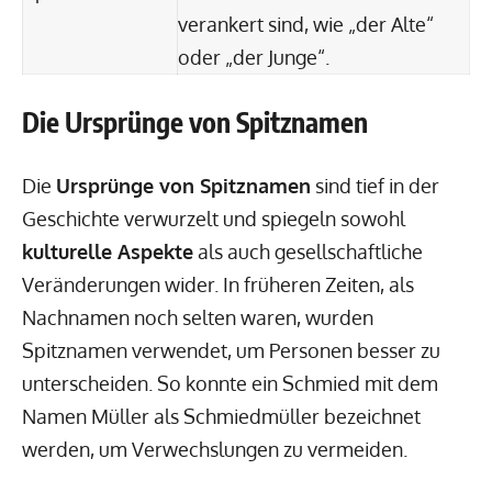
verankert sind, wie „der Alte“
oder „der Junge“.
Die Ursprünge von Spitznamen
Die
Ursprünge von Spitznamen
sind tief in der
Geschichte verwurzelt und spiegeln sowohl
kulturelle Aspekte
als auch gesellschaftliche
Veränderungen wider. In früheren Zeiten, als
Nachnamen noch selten waren, wurden
Spitznamen verwendet, um Personen besser zu
unterscheiden. So konnte ein Schmied mit dem
Namen Müller als Schmiedmüller bezeichnet
werden, um Verwechslungen zu vermeiden.