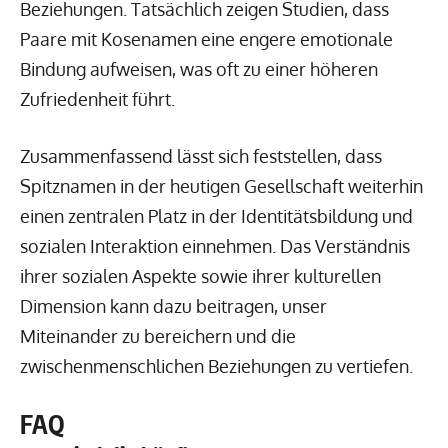
Beziehungen. Tatsächlich zeigen Studien, dass
Paare mit Kosenamen eine engere emotionale
Bindung aufweisen, was oft zu einer höheren
Zufriedenheit führt.
Zusammenfassend lässt sich feststellen, dass
Spitznamen in der heutigen Gesellschaft weiterhin
einen zentralen Platz in der Identitätsbildung und
sozialen Interaktion einnehmen. Das Verständnis
ihrer sozialen Aspekte sowie ihrer kulturellen
Dimension kann dazu beitragen, unser
Miteinander zu bereichern und die
zwischenmenschlichen Beziehungen zu vertiefen.
FAQ