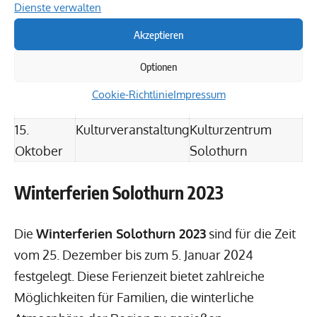
Dienste verwalten
Oktober
Solothurn
Akzeptieren
05.
Familienwanderung
Schwarzbubenland
Oktober
Optionen
10.
Kreativ-Workshop
Jugendhaus
Cookie-Richtlinie
Impressum
Oktober
Solothurn
15.
Kulturveranstaltung
Kulturzentrum
Oktober
Solothurn
Winterferien Solothurn 2023
Die
Winterferien Solothurn 2023
sind für die Zeit
vom 25. Dezember bis zum 5. Januar 2024
festgelegt. Diese Ferienzeit bietet zahlreiche
Möglichkeiten für Familien, die winterliche