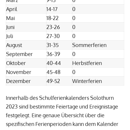
März
9-13
0
April
14-17
0
Mai
18-22
0
Juni
23-26
0
Juli
27-30
0
August
31-35
Sommerferien
September
36-39
0
Oktober
40-44
Herbstferien
November
45-48
0
Dezember
49-52
Winterferien
Innerhalb des Schulferienkalenders Solothurn
2023 sind bestimmte Feiertage und Ereignistage
festgelegt. Eine genaue Übersicht über die
spezifischen Ferienperioden kann dem Kalender