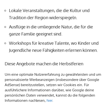
Lokale Veranstaltungen, die die Kultur und
Tradition der Region widerspiegeln.
Ausflüge in die umliegende Natur, die für die
ganze Familie geeignet sind.
Workshops für kreative Talente, wo Kinder und
Jugendliche neue Fähigkeiten erlernen können.
Diese Angebote machen die Herbstferien
Solothurn 2023 zu einer idealen Gelegenheit für
Um eine optimale Nutzererfahrung zu gewährleisten und um
Familien, gemeinsam Zeit zu verbringen und neue
personalisierte Werbeanzeigen (insbesondere über Google
Erfahrungen zu sammeln.
AdSense) bereitzustellen, setzen wir Cookies ein. Für
ausführlichere Informationen darüber, wie Google deine
persönlichen Daten verwendet, kannst du die folgenden
Datum
Aktivität
Ort
Informationen nachlesen,
hier
.
02.
Eröffnungsfest
Stadtzentrum