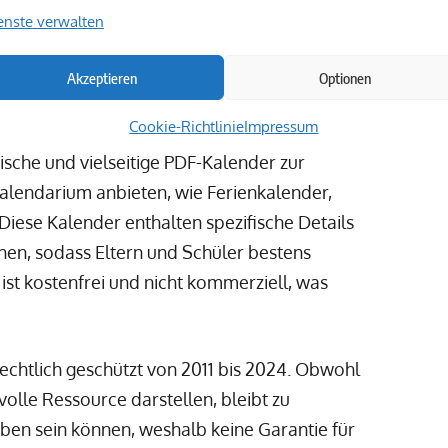
on spontanen Entscheidungen, sondern
enste verwalten
on Familienaktivitäten und Reisen. Die
 eine Vielzahl an Möglichkeiten, um die
Akzeptieren
Optionen
essliche Erinnerungen zu schaffen.
Cookie-Richtlinie
Impressum
ische und vielseitige PDF-Kalender zur
alendarium anbieten, wie Ferienkalender,
iese Kalender enthalten spezifische Details
hen, sodass Eltern und Schüler bestens
 ist kostenfrei und nicht kommerziell, was
rechtlich geschützt von 2011 bis 2024. Obwohl
volle Ressource darstellen, bleibt zu
en sein können, weshalb keine Garantie für