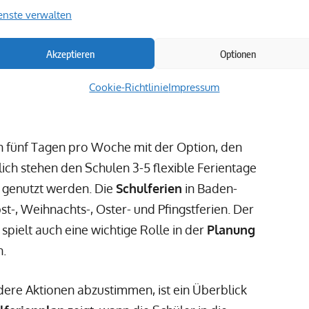
il des Bildungslebens in Deutschland und
enste verwalten
 Möglichkeit zur Erholung. In
Baden-
trukturiert und hilft Familien bei der
Akzeptieren
Optionen
erinnen und Schüler in Deutschland freuten
en
, was die
Bedeutung
dieser Auszeiten
Cookie-Richtlinie
Impressum
n fünf Tagen pro Woche mit der Option, den
ich stehen den Schulen 3-5 flexible Ferientage
e genutzt werden. Die
Schulferien
in Baden-
-, Weihnachts-, Oster- und Pfingstferien. Der
spielt auch eine wichtige Rolle in der
Planung
n.
dere Aktionen abzustimmen, ist ein Überblick