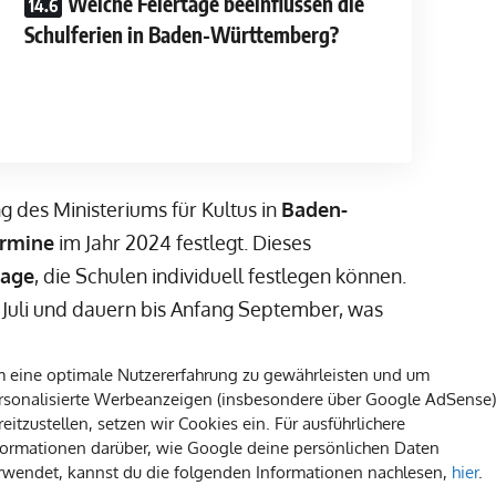
Welche Feiertage beeinflussen die
Schulferien in Baden-Württemberg?
ng des Ministeriums für Kultus in
Baden-
ermine
im Jahr 2024 festlegt. Dieses
tage
, die Schulen individuell festlegen können.
 Juli und dauern bis Anfang September, was
se zurückzuführen ist. Diese Übersicht ist
 um die schulfreien Zeiten optimal zu nutzen.
 eine optimale Nutzererfahrung zu gewährleisten und um
rsonalisierte Werbeanzeigen (insbesondere über Google AdSense)
reitzustellen, setzen wir Cookies ein. Für ausführlichere
formationen darüber, wie Google deine persönlichen Daten
rwendet, kannst du die folgenden Informationen nachlesen,
hier
.