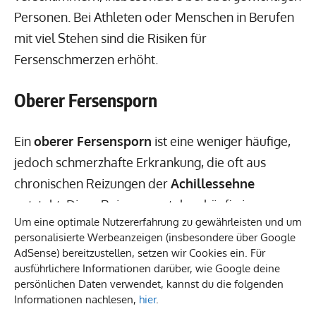
Personen. Bei Athleten oder Menschen in Berufen
mit viel Stehen sind die Risiken für
Fersenschmerzen erhöht.
Oberer Fersensporn
Ein
oberer Fersensporn
ist eine weniger häufige,
jedoch schmerzhafte Erkrankung, die oft aus
chronischen Reizungen der
Achillessehne
entsteht. Diese Reizungen stehen häufig im
Um eine optimale Nutzererfahrung zu gewährleisten und um
Zusammenhang mit Fußfehlstellungen oder einer
personalisierte Werbeanzeigen (insbesondere über Google
entzündlichen Grunderkrankung am
AdSense) bereitzustellen, setzen wir Cookies ein. Für
Achillessehnenansatz des Fersenbeins. Während
ausführlichere Informationen darüber, wie Google deine
persönlichen Daten verwendet, kannst du die folgenden
der obere Fersensporn seltener zu typischen
Informationen nachlesen,
hier
.
Schmerzen in der Ferse führt, können unter