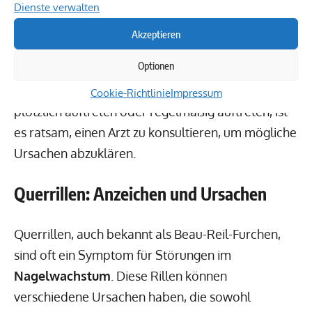
gesundheitliche Probleme hinweisen.
Dienste verwalten
Veränderungen in der Nagelstruktur können
Akzeptieren
Symptome von ernsthaften Erkrankungen wie
Optionen
Arthritis oder Stoffwechselstörungen sein. Sollten
rillen oder andere Veränderungen der Nägel
Cookie-Richtlinie
Impressum
plötzlich auftreten oder regelmäßig auftreten, ist
es ratsam, einen Arzt zu konsultieren, um mögliche
Ursachen abzuklären.
Querrillen: Anzeichen und Ursachen
Querrillen, auch bekannt als Beau-Reil-Furchen,
sind oft ein Symptom für Störungen im
Nagelwachstum
. Diese Rillen können
verschiedene Ursachen haben, die sowohl