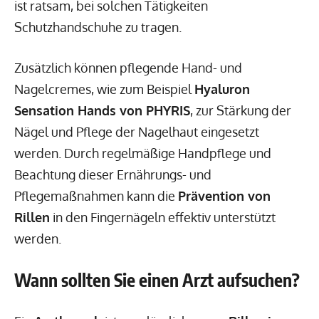
ist ratsam, bei solchen Tätigkeiten
Schutzhandschuhe zu tragen.
Zusätzlich können pflegende Hand- und
Nagelcremes, wie zum Beispiel
Hyaluron
Sensation Hands von PHYRIS
, zur Stärkung der
Nägel und Pflege der Nagelhaut eingesetzt
werden. Durch regelmäßige Handpflege und
Beachtung dieser Ernährungs- und
Pflegemaßnahmen kann die
Prävention von
Rillen
in den Fingernägeln effektiv unterstützt
werden.
Wann sollten Sie einen Arzt aufsuchen?