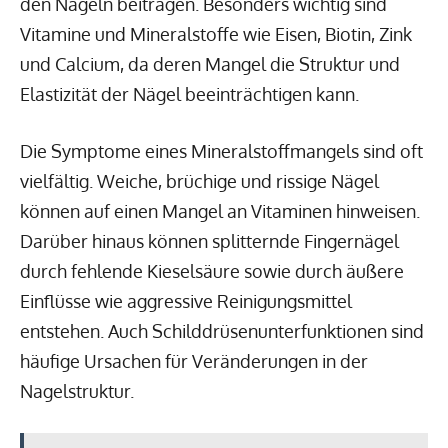
den Nägeln beitragen. Besonders wichtig sind
Vitamine und Mineralstoffe wie Eisen, Biotin, Zink
und Calcium, da deren Mangel die Struktur und
Elastizität der Nägel beeinträchtigen kann.
Die Symptome eines Mineralstoffmangels sind oft
vielfältig. Weiche, brüchige und rissige Nägel
können auf einen Mangel an Vitaminen hinweisen.
Darüber hinaus können splitternde Fingernägel
durch fehlende Kieselsäure sowie durch äußere
Einflüsse wie aggressive Reinigungsmittel
entstehen. Auch Schilddrüsenunterfunktionen sind
häufige Ursachen für Veränderungen in der
Nagelstruktur.