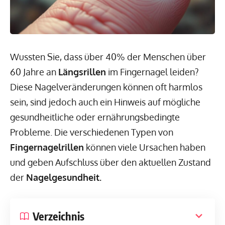
Wussten Sie, dass über 40% der Menschen über
60 Jahre an
Längsrillen
im Fingernagel leiden?
Diese Nagelveränderungen können oft harmlos
sein, sind jedoch auch ein Hinweis auf mögliche
gesundheitliche oder ernährungsbedingte
Probleme. Die verschiedenen Typen von
Fingernagelrillen
können viele Ursachen haben
und geben Aufschluss über den aktuellen Zustand
der
Nagelgesundheit.
Verzeichnis