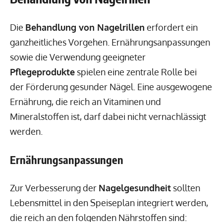
Die
Behandlung von Nagelrillen
erfordert ein
ganzheitliches Vorgehen. Ernährungsanpassungen
sowie die Verwendung geeigneter
Pflegeprodukte
spielen eine zentrale Rolle bei
der Förderung gesunder Nägel. Eine ausgewogene
Ernährung, die reich an Vitaminen und
Mineralstoffen ist, darf dabei nicht vernachlässigt
werden.
Ernährungsanpassungen
Zur Verbesserung der
Nagelgesundheit
sollten
Lebensmittel in den Speiseplan integriert werden,
die reich an den folgenden Nährstoffen sind: