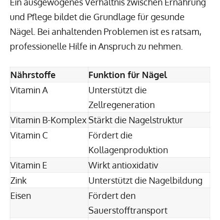
Ein ausgewogenes Verhältnis zwischen Ernährung
und Pflege bildet die Grundlage für gesunde
Nägel. Bei anhaltenden Problemen ist es ratsam,
professionelle Hilfe in Anspruch zu nehmen.
Nährstoffe
Funktion für Nägel
Vitamin A
Unterstützt die
Zellregeneration
Vitamin B-Komplex
Stärkt die Nagelstruktur
Vitamin C
Fördert die
Kollagenproduktion
Vitamin E
Wirkt antioxidativ
Zink
Unterstützt die Nagelbildung
Eisen
Fördert den
Sauerstofftransport