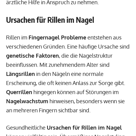
ärztliche Hilfe in Anspruch zu nehmen.
Ursachen für Rillen im Nagel
Rillen im
Fingernagel Probleme
entstehen aus
verschiedenen Gründen. Eine häufige Ursache sind
genetische Faktoren
, die die Nagelstruktur
beeinflussen. Mit zunehmendem Alter sind
Längsrillen
in den Nägeln eine normale
Erscheinung, die oft keinen Anlass zur Sorge gibt.
Querrillen
hingegen können auf Störungen im
Nagelwachstum
hinweisen, besonders wenn sie
an mehreren Fingern sichtbar sind.
Gesundheitliche
Ursachen für Rillen im Nagel