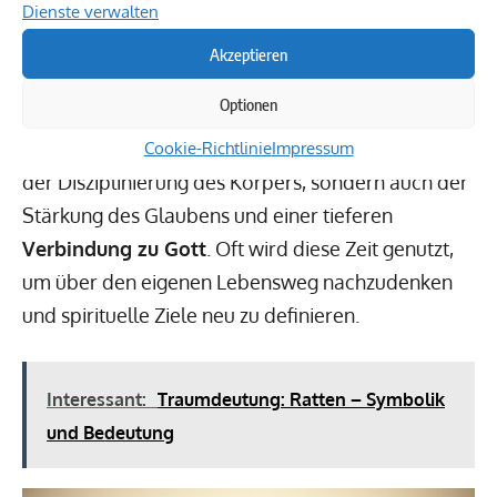
Dienste verwalten
durch verschiedene Praktiken wie das Gebet und
meditatives Nachdenken verstärkt. Muslime
Akzeptieren
neigen dazu, ihre täglichen Gebete zu intensivieren
Optionen
und sich auf persönliche spirituelle Ziele zu
konzentrieren. Der Ramadan dient somit nicht nur
Cookie-Richtlinie
Impressum
der Disziplinierung des Körpers, sondern auch der
Stärkung des Glaubens und einer tieferen
Verbindung zu Gott
. Oft wird diese Zeit genutzt,
um über den eigenen Lebensweg nachzudenken
und spirituelle Ziele neu zu definieren.
Interessant:
Traumdeutung: Ratten – Symbolik
und Bedeutung