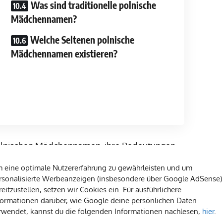
Was sind traditionelle polnische
Mädchennamen?
Welche Seltenen polnische
Mädchennamen existieren?
 polnischen Mädchennamen, ihre Bedeutungen
e Trends
, die internationale
Namenswahl
und
 eine optimale Nutzererfahrung zu gewährleisten und um
fassende Übersicht über diese schöne
rsonalisierte Werbeanzeigen (insbesondere über Google AdSense)
tammung oder schlichtweg aus Interesse, die
reitzustellen, setzen wir Cookies ein. Für ausführlichere
formationen darüber, wie Google deine persönlichen Daten
swahl
für zukünftige Generationen.
rwendet, kannst du die folgenden Informationen nachlesen,
hier
.