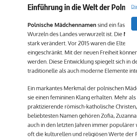
Einführung in die Welt der Polni
Di
Polnische Mädchennamen
sind ein faszini
Wurzeln des Landes verwurzelt ist. Die
Name
stark verändert. Vor 2015 waren die Eltern i
eingeschränkt. Mit der neuen Freiheit könne
werden. Diese Entwicklung spiegelt sich in d
traditionelle als auch moderne Elemente int
Ein markantes Merkmal der polnischen Mädc
sie einen femininen Klang erhalten. Mehr al
praktizierende römisch-katholische Christen,
beliebtesten Namen gehören Zofia, Zuzanna u
auch in den letzten Jahren immer populärer
oft die kulturellen und religiösen Werte der 