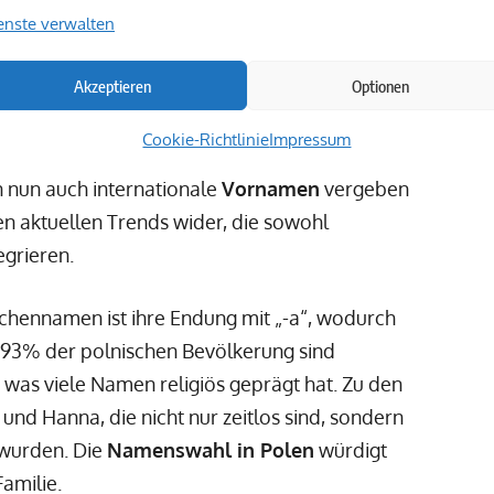
schen Mädchennamen
enste verwalten
Akzeptieren
Optionen
erendes Thema, das tief in den kulturellen
nswahl in Polen
hat sich im Laufe der Zeit
Cookie-Richtlinie
Impressum
n der Auswahl ihrer Kinder namen oft
n nun auch internationale
Vornamen
vergeben
en aktuellen Trends wider, die sowohl
egrieren.
hennamen ist ihre Endung mit „-a“, wodurch
s 93% der polnischen Bevölkerung sind
 was viele Namen religiös geprägt hat. Zu den
nd Hanna, die nicht nur zeitlos sind, sondern
 wurden. Die
Namenswahl in Polen
würdigt
Familie.