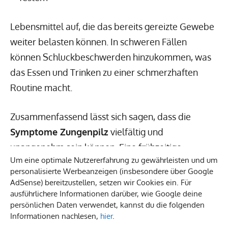
Lebensmittel auf, die das bereits gereizte Gewebe
weiter belasten können. In schweren Fällen
können Schluckbeschwerden hinzukommen, was
das Essen und Trinken zu einer schmerzhaften
Routine macht.
Zusammenfassend lässt sich sagen, dass die
Symptome Zungenpilz
vielfältig und
unangenehm sein können. Eine frühzeitige
Um eine optimale Nutzererfahrung zu gewährleisten und um
Diagnose und Behandlung sind entscheidend, um
personalisierte Werbeanzeigen (insbesondere über Google
die Beschwerden zu lindern und mögliche
AdSense) bereitzustellen, setzen wir Cookies ein. Für
Komplikationen zu vermeiden.
ausführlichere Informationen darüber, wie Google deine
persönlichen Daten verwendet, kannst du die folgenden
Informationen nachlesen,
hier
.
Pilz auf der Zunge – Risikofaktoren