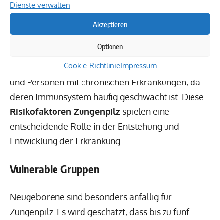
Dienste verwalten
Die Pilzinfektion auf der Zunge, oft durch Candida
Akzeptieren
albicans verursacht, betrifft vor allem bestimmte
Optionen
vulnerable Gruppen Mundsoor
. Dazu zählen
Cookie-Richtlinie
Impressum
insbesondere Neugeborene, ältere Erwachsene
und Personen mit chronischen Erkrankungen, da
deren Immunsystem häufig geschwächt ist. Diese
Risikofaktoren Zungenpilz
spielen eine
entscheidende Rolle in der Entstehung und
Entwicklung der Erkrankung.
Vulnerable Gruppen
Neugeborene sind besonders anfällig für
Zungenpilz. Es wird geschätzt, dass bis zu fünf