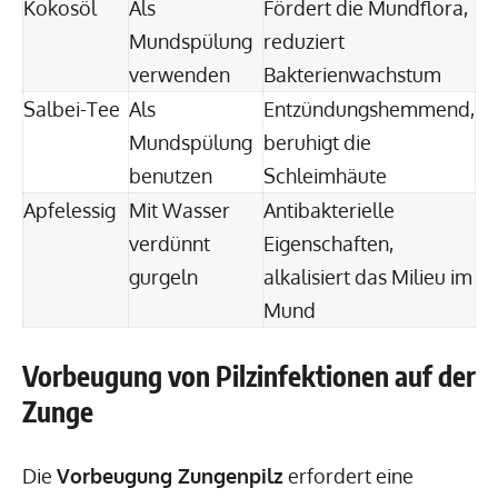
Kokosöl
Als
Fördert die Mundflora,
Mundspülung
reduziert
verwenden
Bakterienwachstum
Salbei-Tee
Als
Entzündungshemmend,
Mundspülung
beruhigt die
benutzen
Schleimhäute
Apfelessig
Mit Wasser
Antibakterielle
verdünnt
Eigenschaften,
gurgeln
alkalisiert das Milieu im
Mund
Vorbeugung von Pilzinfektionen auf der
Zunge
Die
Vorbeugung Zungenpilz
erfordert eine