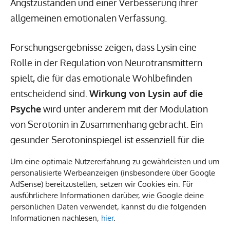
Angstzuständen und einer Verbesserung ihrer
allgemeinen emotionalen Verfassung.
Forschungsergebnisse zeigen, dass Lysin eine
Rolle in der Regulation von Neurotransmittern
spielt, die für das emotionale Wohlbefinden
entscheidend sind.
Wirkung von Lysin auf die
Psyche
wird unter anderem mit der Modulation
von Serotonin in Zusammenhang gebracht. Ein
gesunder Serotoninspiegel ist essenziell für die
Aufrechterhaltung einer stabilen Stimmung und
Um eine optimale Nutzererfahrung zu gewährleisten und um
einer hohen Lebensqualität.
personalisierte Werbeanzeigen (insbesondere über Google
AdSense) bereitzustellen, setzen wir Cookies ein. Für
ausführlichere Informationen darüber, wie Google deine
Zusätzlich resultiert die Assoziation zwischen
Lysin
persönlichen Daten verwendet, kannst du die folgenden
und Stressabbau
nicht nur aus den direkten
Informationen nachlesen,
hier
.