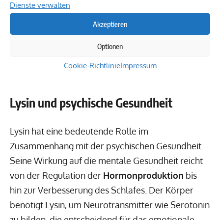
Auswirkungen auf das Nervensystem, sondern
Dienste verwalten
auch aus der Fähigkeit, Stressreaktionen im
Akzeptieren
Körper zu regulieren. Die Integration von Lysin in
die Ernährung kann somit eine wertvolle Strategie
Optionen
für diejenigen darstellen, die ihre
psychische
Cookie-Richtlinie
Impressum
Gesundheit
unterstützen möchten.
Lysin und psychische Gesundheit
Lysin hat eine bedeutende Rolle im
Zusammenhang mit der psychischen Gesundheit.
Seine Wirkung auf die mentale Gesundheit reicht
von der Regulation der
Hormonproduktion
bis
hin zur Verbesserung des Schlafes. Der Körper
benötigt Lysin, um Neurotransmitter wie Serotonin
zu bilden, die entscheidend für das emotionale