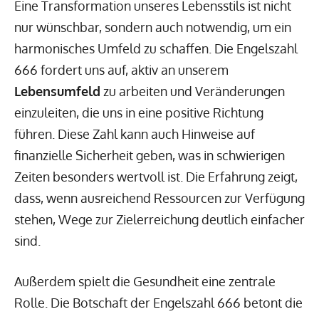
Eine Transformation unseres Lebensstils ist nicht
nur wünschbar, sondern auch notwendig, um ein
harmonisches Umfeld zu schaffen. Die Engelszahl
666 fordert uns auf, aktiv an unserem
Lebensumfeld
zu arbeiten und Veränderungen
einzuleiten, die uns in eine positive Richtung
führen. Diese Zahl kann auch Hinweise auf
finanzielle Sicherheit geben, was in schwierigen
Zeiten besonders wertvoll ist. Die Erfahrung zeigt,
dass, wenn ausreichend Ressourcen zur Verfügung
stehen, Wege zur Zielerreichung deutlich einfacher
sind.
Außerdem spielt die Gesundheit eine zentrale
Rolle. Die Botschaft der Engelszahl 666 betont die