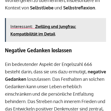
Wohlergehen zu übernehmen, insbesondere im
Kontext von
Selbstliebe
und
Selbstreflexion
.
Interessant:
Zwilling und Jungfrau:
Kompatibilität im Detail
Negative Gedanken loslassen
Ein bedeutender Aspekt der Engelszahl 666
besteht darin, dass sie uns dazu ermutigt,
negative
Gedanken
loszulassen. Das Festhalten an solchen
Gedanken kann unser Leben erheblich
einschränken und die persönliche Entfaltung
behindern. Das Streben nach innerem Frieden und
das Entwickeln positiver Denkmuster sind zentral,