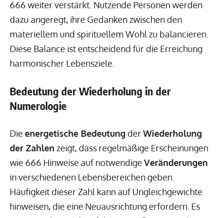
666 weiter verstärkt. Nutzende Personen werden
dazu angeregt, ihre Gedanken zwischen den
materiellem und spirituellem Wohl zu balancieren.
Diese Balance ist entscheidend für die Erreichung
harmonischer Lebensziele.
Bedeutung der Wiederholung in der
Numerologie
Die
energetische Bedeutung
der
Wiederholung
der Zahlen
zeigt, dass regelmäßige Erscheinungen
wie 666 Hinweise auf notwendige
Veränderungen
in verschiedenen Lebensbereichen geben.
Häufigkeit dieser Zahl kann auf Ungleichgewichte
hinweisen, die eine Neuausrichtung erfordern. Es