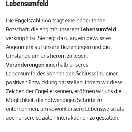
Lebensumfeld
Die Engelszahl 666 trägt eine bedeutende
Botschaft, die eng mit unserem
Lebensumfeld
verknüpft ist. Sie regt dazu an, ein bewusstes
Augenmerk auf unsere Beziehungen und die
Umstände um uns herum zu legen.
Veränderungen
innerhalb unseres
Lebensumfeldes können den Schlüssel zu einer
positiven Entwicklung darstellen. Indem wir diese
Zeichen der Engel erkennen, eröffnen wir uns die
Möglichkeit, die notwendigen Schritte zu
unternehmen, um sowohl unsere Lebensweise als
auch unsere sozialen Interaktionen zu gestalten.