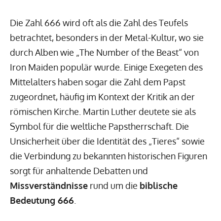
Die Zahl 666 wird oft als die Zahl des Teufels
betrachtet, besonders in der Metal-Kultur, wo sie
durch Alben wie „The Number of the Beast“ von
Iron Maiden populär wurde. Einige Exegeten des
Mittelalters haben sogar die Zahl dem Papst
zugeordnet, häufig im Kontext der Kritik an der
römischen Kirche. Martin Luther deutete sie als
Symbol für die weltliche Papstherrschaft. Die
Unsicherheit über die Identität des „Tieres“ sowie
die Verbindung zu bekannten historischen Figuren
sorgt für anhaltende Debatten und
Missverständnisse
rund um die
biblische
Bedeutung 666
.