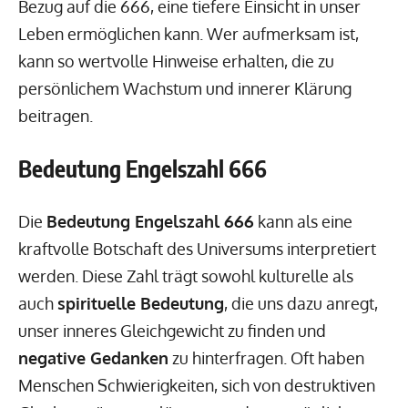
Bezug auf die 666, eine tiefere Einsicht in unser
Leben ermöglichen kann. Wer aufmerksam ist,
kann so wertvolle Hinweise erhalten, die zu
persönlichem Wachstum und innerer Klärung
beitragen.
Bedeutung Engelszahl 666
Die
Bedeutung Engelszahl 666
kann als eine
kraftvolle Botschaft des Universums interpretiert
werden. Diese Zahl trägt sowohl kulturelle als
auch
spirituelle Bedeutung
, die uns dazu anregt,
unser inneres Gleichgewicht zu finden und
negative Gedanken
zu hinterfragen. Oft haben
Menschen Schwierigkeiten, sich von destruktiven