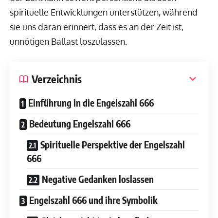
spirituelle Entwicklungen unterstützen, während
sie uns daran erinnert, dass es an der Zeit ist,
unnötigen Ballast loszulassen.
Verzeichnis
Einführung in die Engelszahl 666
Bedeutung Engelszahl 666
Spirituelle Perspektive der Engelszahl
666
Negative Gedanken loslassen
Engelszahl 666 und ihre Symbolik