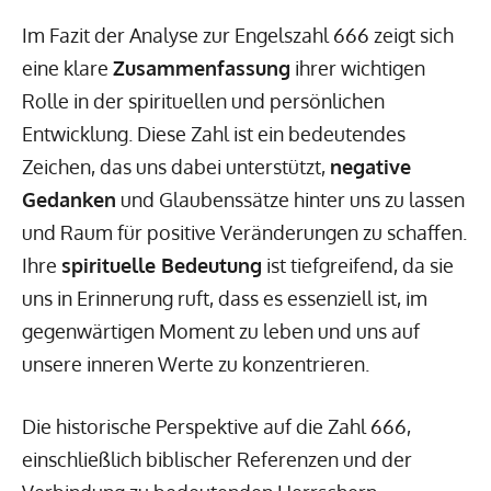
Im Fazit der Analyse zur Engelszahl 666 zeigt sich
eine klare
Zusammenfassung
ihrer wichtigen
Rolle in der spirituellen und persönlichen
Entwicklung. Diese Zahl ist ein bedeutendes
Zeichen, das uns dabei unterstützt,
negative
Gedanken
und Glaubenssätze hinter uns zu lassen
und Raum für positive Veränderungen zu schaffen.
Ihre
spirituelle Bedeutung
ist tiefgreifend, da sie
uns in Erinnerung ruft, dass es essenziell ist, im
gegenwärtigen Moment zu leben und uns auf
unsere inneren Werte zu konzentrieren.
Die historische Perspektive auf die Zahl 666,
einschließlich biblischer Referenzen und der