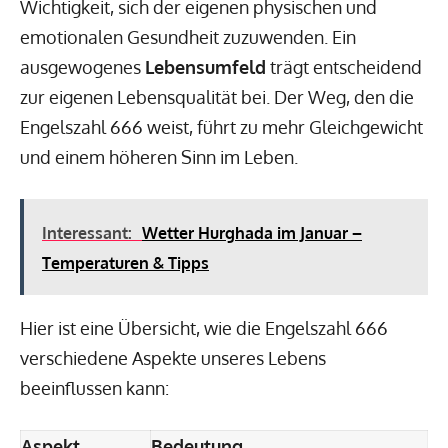
Wichtigkeit, sich der eigenen physischen und
emotionalen Gesundheit zuzuwenden. Ein
ausgewogenes
Lebensumfeld
trägt entscheidend
zur eigenen Lebensqualität bei. Der Weg, den die
Engelszahl 666 weist, führt zu mehr Gleichgewicht
und einem höheren Sinn im Leben.
Interessant:
Wetter Hurghada im Januar –
Temperaturen & Tipps
Hier ist eine Übersicht, wie die Engelszahl 666
verschiedene Aspekte unseres Lebens
beeinflussen kann:
Aspekt
Bedeutung