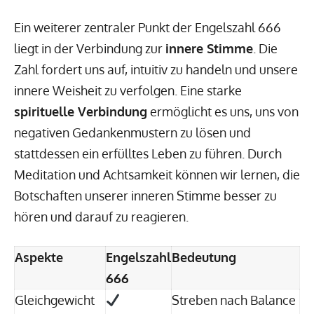
Ein weiterer zentraler Punkt der Engelszahl 666
liegt in der Verbindung zur
innere Stimme
. Die
Zahl fordert uns auf, intuitiv zu handeln und unsere
innere Weisheit zu verfolgen. Eine starke
spirituelle Verbindung
ermöglicht es uns, uns von
negativen Gedankenmustern zu lösen und
stattdessen ein erfülltes Leben zu führen. Durch
Meditation und Achtsamkeit können wir lernen, die
Botschaften unserer inneren Stimme besser zu
hören und darauf zu reagieren.
Aspekte
Engelszahl
Bedeutung
666
Gleichgewicht
Streben nach Balance