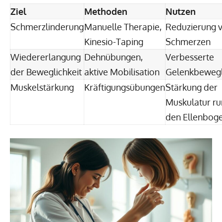
Ziel
Methoden
Nutzen
Schmerzlinderung
Manuelle Therapie,
Reduzierung 
Kinesio-Taping
Schmerzen
Wiedererlangung
Dehnübungen,
Verbesserte
der Beweglichkeit
aktive Mobilisation
Gelenkbewegl
Muskelstärkung
Kräftigungsübungen
Stärkung der
Muskulatur r
den Ellenbog