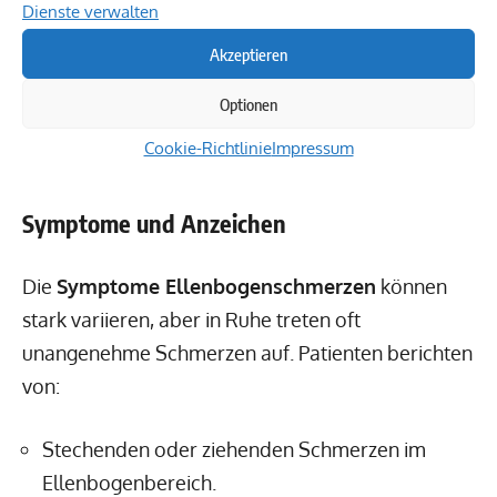
Dienste verwalten
Druckempfindlichkeit, Kraftlosigkeit und
Akzeptieren
eingeschränkte Beweglichkeit. Das Erkennen
dieser Symptome ist wichtig, um rechtzeitig
Optionen
Maßnahmen zur Linderung der Beschwerden zu
Cookie-Richtlinie
Impressum
ergreifen.
Symptome und Anzeichen
Die
Symptome Ellenbogenschmerzen
können
stark variieren, aber in Ruhe treten oft
unangenehme Schmerzen auf. Patienten berichten
von:
Stechenden oder ziehenden Schmerzen im
Ellenbogenbereich.