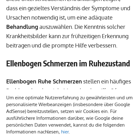
dass ein gezieltes Verständnis der Symptome und
Ursachen notwendig ist, um eine adäquate
Behandlung
auszuwählen. Die Kenntnis solcher
Krankheitsbilder kann zur frühzeitigen Erkennung
beitragen und die prompte Hilfe verbessern.
Ellenbogen Schmerzen im Ruhezustand
Ellenbogen Ruhe Schmerzen
stellen ein häufiges
Problem dar, das viele Menschen betrifft. Oft
Um eine optimale Nutzererfahrung zu gewährleisten und um
äußern sich die
Symptome
personalisierte Werbeanzeigen (insbesondere über Google
Ellenbogenschmerzen
in Form von stechenden
AdSense) bereitzustellen, setzen wir Cookies ein. Für
ausführlichere Informationen darüber, wie Google deine
oder ziehenden Schmerzen, die erheblich zur
persönlichen Daten verwendet, kannst du die folgenden
Beeinträchtigung der Lebensqualität beitragen
Informationen nachlesen,
hier
.
können. Zu den häufigsten Anzeichen zählen