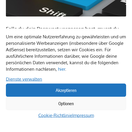
Falls du dein Passwort vergessen hast, musst du
Um eine optimale Nutzererfahrung zu gewährleisten und um
dir keine Sorgen machen. Klicke einfach auf
personalisierte Werbeanzeigen (insbesondere über Google
„Passwort vergessen?“ auf der Anmeldeseite und
AdSense) bereitzustellen, setzen wir Cookies ein. Für
folge den Anweisungen. Du wirst aufgefordert,
ausführlichere Informationen darüber, wie Google deine
persönlichen Daten verwendet, kannst du die folgenden
deine E-Mail-Adresse oder deinen Benutzernamen
Informationen nachlesen,
hier
.
anzugeben. Anschließend erhältst du eine E-Mail
Dienste verwalten
mit einem Link, über den du dein Passwort
Akzeptieren
zurücksetzen kannst.
Optionen
Was tun, wenn der eBay Login nicht
Cookie-Richtlinie
Impressum
funktioniert?