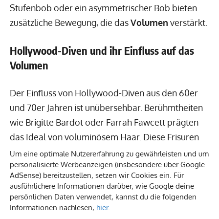
Stufenbob oder ein asymmetrischer Bob bieten
zusätzliche Bewegung, die das
Volumen
verstärkt.
Hollywood-Diven und ihr Einfluss auf das
Volumen
Der Einfluss von Hollywood-Diven aus den 60er
und 70er Jahren ist unübersehbar. Berühmtheiten
wie Brigitte Bardot oder Farrah Fawcett prägten
das Ideal von voluminösem Haar. Diese Frisuren
symbolisieren nicht nur Stil, sondern auch
Um eine optimale Nutzererfahrung zu gewährleisten und um
personalisierte Werbeanzeigen (insbesondere über Google
Selbstbewusstsein und Individualität. Frauen, die
AdSense) bereitzustellen, setzen wir Cookies ein. Für
sich an diesen Ikonen orientieren, streben nach
ausführlichere Informationen darüber, wie Google deine
einem möglichst voluminösen Erscheinungsbild,
persönlichen Daten verwendet, kannst du die folgenden
Informationen nachlesen,
hier
.
was ihre Persönlichkeit unterstreicht und eine Aura