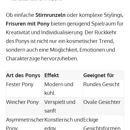
Ob einfache
Stirnrunzeln
oder komplexe Stylings,
Frisuren mit Pony
bieten genügend Spielraum für
Kreativität und Individualisierung. Der Rückkehr
des Ponys ist nicht nur ein kosmetischer Trend,
sondern auch eine Möglichkeit, Emotionen und
Charakterzüge hervorzuheben.
Art des Ponys
Effekt
Geeignet für
Fester Pony
Modern und
Rundes Gesicht
kühl
Weicher Pony
Verspielt und
Ovale Gesichter
sanft
Asymmetrischer
Künstlerisch und
Eckige
Pony
edgy
Gesichtsformen