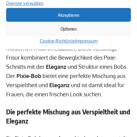
Dienste verwalten
von Glamour kreiert.
Akzeptieren
Moderne Kurzhaarschnitte: Pixie-Bob
Optionen
Der
Pixie-Bob
hat sich als eine der gefragtesten
Cookie-Richtlinie
Impressum
modernen Frisuren etabliert. Diese vielseitige
Frisur kombiniert die Beweglichkeit des Pixie-
Schnitts mit der
Eleganz
und Struktur eines Bobs.
Der
Pixie-Bob
bietet eine perfekte Mischung aus
Verspieltheit und
Eleganz
und ist damit ideal für
Frauen, die einen frischen Look suchen.
Die perfekte Mischung aus Verspieltheit und
Eleganz