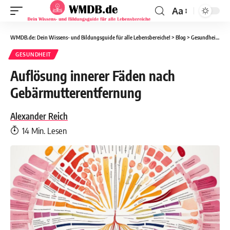
Aa
WMDB.de: Dein Wissens- und Bildungsguide für alle Lebensbereiche!
>
Blog
>
Gesundheit
>
Au
GESUNDHEIT
Auflösung innerer Fäden nach
Gebärmutterentfernung
Alexander Reich
14 Min. Lesen