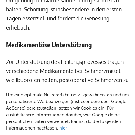
Umgebung der Narbe sauber und geschützt zu
halten. Schonung ist insbesondere in den ersten
Tagen essenziell und fördert die Genesung
erheblich.
Medikamentöse Unterstützung
Zur Unterstützung des Heilungsprozesses tragen
verschiedene Medikamente bei. Schmerzmittel
wie Ibuprofen helfen, postoperative Schmerzen zu
lindern, während Medikamente gegen
Um eine optimale Nutzererfahrung zu gewährleisten und um
Entzündungen die Heilung fördern. Zudem kann
personalisierte Werbeanzeigen (insbesondere über Google
eine Thrombose-Prophylaxe notwendig sein, um
AdSense) bereitzustellen, setzen wir Cookies ein. Für
ausführlichere Informationen darüber, wie Google deine
mögliche Komplikationen zu verhindern.
persönlichen Daten verwendet, kannst du die folgenden
Informationen nachlesen,
hier
.
Auflösung der inneren Fäden: Ein