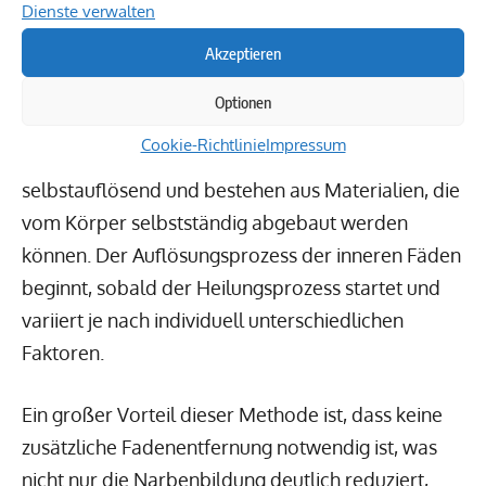
Dienste verwalten
Überblick
Akzeptieren
Nach einer Gebärmutterentfernung spielen die
Optionen
inneren Nähte eine entscheidende Rolle im
Cookie-Richtlinie
Impressum
Heilungsprozess. Diese Fäden sind meist
selbstauflösend und bestehen aus Materialien, die
vom Körper selbstständig abgebaut werden
können. Der Auflösungsprozess der inneren Fäden
beginnt, sobald der Heilungsprozess startet und
variiert je nach individuell unterschiedlichen
Faktoren.
Ein großer Vorteil dieser Methode ist, dass keine
zusätzliche Fadenentfernung notwendig ist, was
nicht nur die Narbenbildung deutlich reduziert,