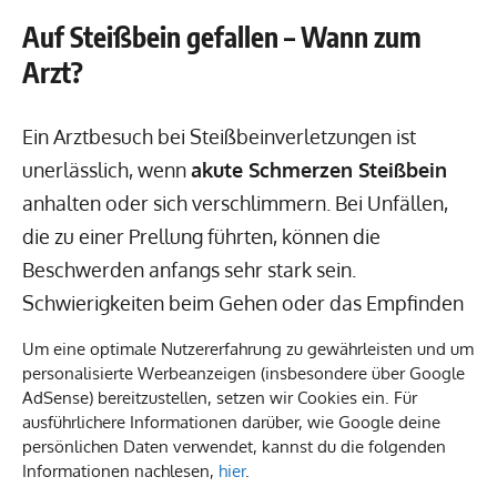
Auf Steißbein gefallen – Wann zum
Arzt?
Ein Arztbesuch bei Steißbeinverletzungen ist
unerlässlich, wenn
akute Schmerzen Steißbein
anhalten oder sich verschlimmern. Bei Unfällen,
die zu einer Prellung führten, können die
Beschwerden anfangs sehr stark sein.
Schwierigkeiten beim Gehen oder das Empfinden
von Taubheitsgefühlen sind klare Anzeichen für
Um eine optimale Nutzererfahrung zu gewährleisten und um
einen Arztbesuch. Entsprechend der Erfahrung
personalisierte Werbeanzeigen (insbesondere über Google
AdSense) bereitzustellen, setzen wir Cookies ein. Für
vieler Patienten, ist eine rechtzeitige Untersuchung
ausführlichere Informationen darüber, wie Google deine
notwendig, um schwerwiegende Schäden
persönlichen Daten verwendet, kannst du die folgenden
auszuschließen.
Informationen nachlesen,
hier
.