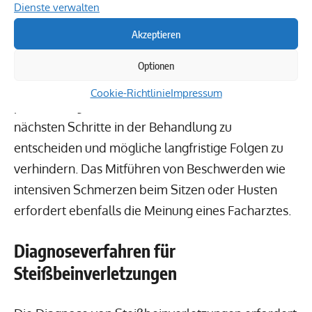
Dienste verwalten
Besonders zu beachten sind Situationen, in denen
Akzeptieren
Aktivitäten wie Bücken oder das Tragen von
Gegenständen, wie einem Wäschekorb, plötzliche
Optionen
Steißbein Schmerzen Notfall
auslösen. Eine
Cookie-Richtlinie
Impressum
präzise Diagnose ist entscheidend, um über die
nächsten Schritte in der Behandlung zu
entscheiden und mögliche langfristige Folgen zu
verhindern. Das Mitführen von Beschwerden wie
intensiven Schmerzen beim Sitzen oder Husten
erfordert ebenfalls die Meinung eines Facharztes.
Diagnoseverfahren für
Steißbeinverletzungen